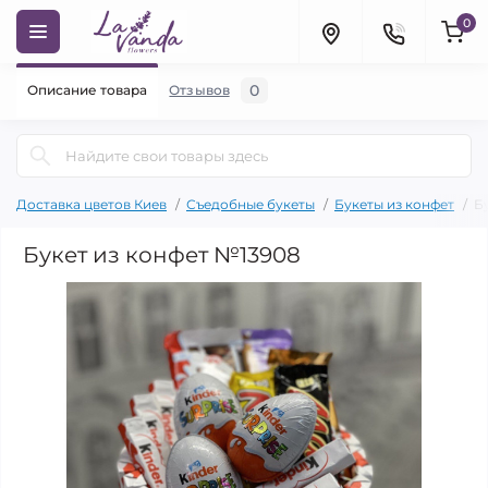
0
0
Описание товара
Отзывов
Доставка цветов Киев
Съедобные букеты
Букеты из конфет
Б
Букет из конфет №13908