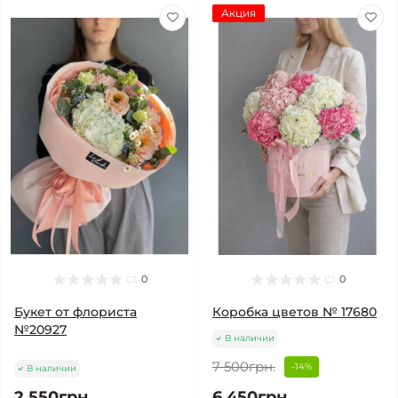
Акция
0
0
Букет от флориста
Коробка цветов № 17680
№20927
В наличии
7 500грн.
-14%
В наличии
2 550грн.
6 450грн.