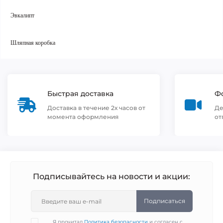
Эвкалипт
Шляпная коробка
Быстрая доставка
Фо
Доставка в течение 2х часов от
Де
момента оформления
от
Подписывайтесь на новости и акции:
Подписаться
Я прочитал
Политика безопасности
и согласен с