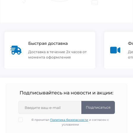
Быстрая доставка
Фо
Доставка в течение 2х часов от
Де
момента оформления
от
Подписывайтесь на новости и акции:
Подписаться
Я прочитал
Политика безопасности
и согласен с
условиями