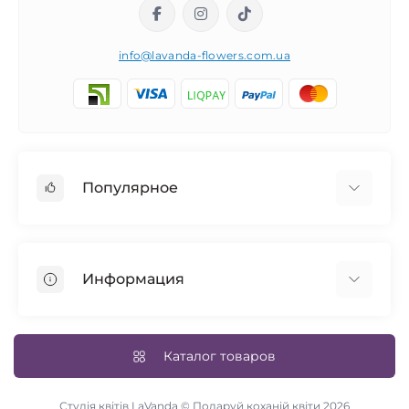
info@lavanda-flowers.com.ua
Популярное
Розы
101 роза
Информация
14 февраля
Авторские букеты
Возврат товара
Синие розы
Доставка и оплата
Каталог товаров
Свадебный букет
Условия соглашения
Цветы в коробке
Связаться с нами
Студія квітів LaVanda © Подаруй коханій квіти 2026