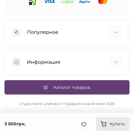
Популярное
Розы
101 роза
Информация
14 февраля
Авторские букеты
Возврат товара
Синие розы
Доставка и оплата
Каталог товаров
Свадебный букет
Условия соглашения
Цветы в коробке
Связаться с нами
Студія квітів LaVanda © Подаруй коханій квіти 2026
Карта сайта
Акции
3 500грн.
Купить