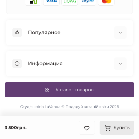
Популярное
Розы
101 роза
Информация
14 февраля
Авторские букеты
Возврат товара
Синие розы
Доставка и оплата
Каталог товаров
Свадебный букет
Условия соглашения
Цветы в коробке
Связаться с нами
Студія квітів LaVanda © Подаруй коханій квіти 2026
Карта сайта
Акции
3 500грн.
Купить