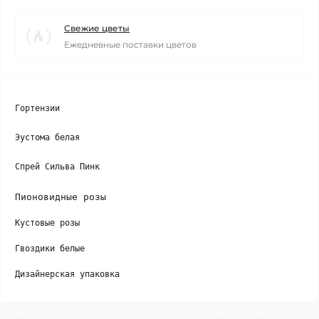
Свежие цветы
Ежедневные поставки цветов
Гортензии

Эустома белая

Спрей Сильва 
Пи
нк
Пионовидные розы
Кустовые розы

Гвоздики белые

Дизайнерская упаковка