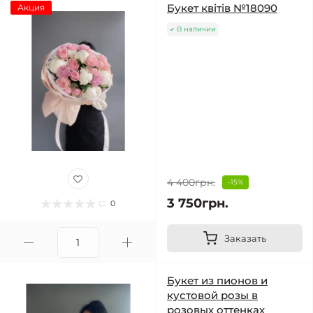
Букет квітів №18090
Акция
В наличии
4 400грн.
-15%
3 750грн.
0
Заказать
Букет из пионов и
кустовой розы в
розовых оттенках