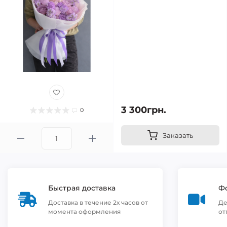
3 300грн.
0
Заказать
Быстрая доставка
Фо
Доставка в течение 2х часов от
Де
момента оформления
от