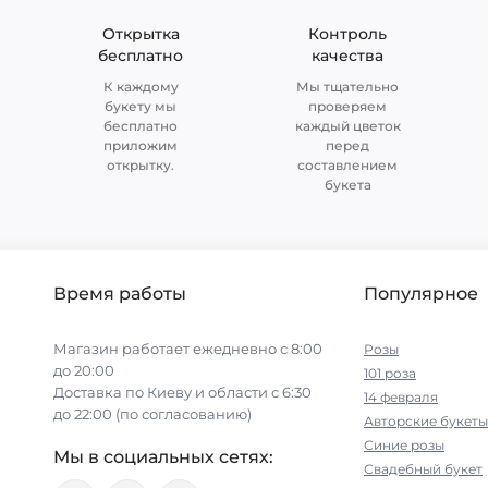
Открытка
Контроль
бесплатно
качества
К каждому
Мы тщательно
букету мы
проверяем
бесплатно
каждый цветок
приложим
перед
открытку.
составлением
букета
Время работы
Популярное
Магазин работает ежедневно с 8:00
Розы
до 20:00
101 роза
Доставка по Киеву и области с 6:30
14 февраля
до 22:00 (по согласованию)
Авторские букеты
Синие розы
Мы в социальных сетях:
Свадебный букет