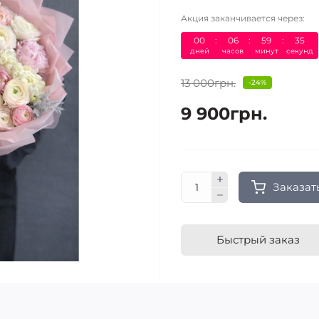
Акция заканчивается через:
00
06
59
35
дней
часов
минут
секунд
13 000грн.
-24%
9 900грн.
Заказат
Быстрый заказ