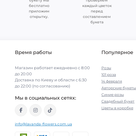
букету мы
проверяем
бесплатно
каждый цветок
приложим
перед
открытку.
составлением
букета
Время работы
Популярное
Магазин работает ежедневно с 8:00
Розы
до 20:00
101 роза
Доставка по Киеву и области с 6:30
14 февраля
до 22:00 (по согласованию)
Авторские букеты
Синие розы
Мы в социальных сетях:
Свадебный букет
Цветы в коробке
info@lavanda-flowers.com.ua