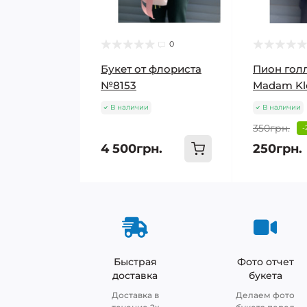
0
Букет от флориста
Пион гол
№8153
Madam Kl
В наличии
В наличии
350грн.
-
4 500грн.
250грн.
Быстрая
Фото отчет
доставка
букета
Доставка в
Делаем фото