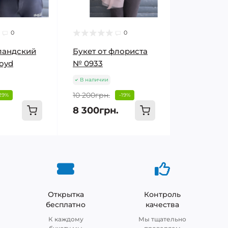
0
0
ландский
Букет от флориста
oyd
№ 0933
В наличии
10 200грн.
29%
-19%
8 300грн.
Открытка
Контроль
бесплатно
качества
К каждому
Мы тщательно