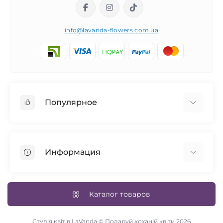
info@lavanda-flowers.com.ua
Популярное
Розы
101 роза
Информация
14 февраля
Авторские букеты
Возврат товара
Синие розы
Доставка и оплата
Каталог товаров
Свадебный букет
Условия соглашения
Цветы в коробке
Связаться с нами
Студія квітів LaVanda © Подаруй коханій квіти 2026