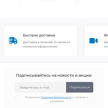
Быстрая доставка
Фо
Доставка в течение 2х часов от
Де
момента оформления
от
Подписывайтесь на новости и акции:
Подписаться
Я прочитал
Политика безопасности
и согласен с
условиями