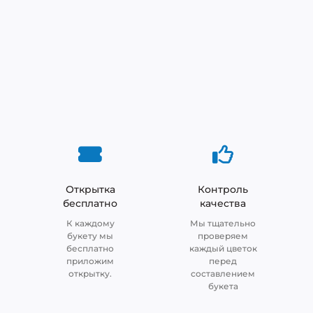
Открытка
Контроль
бесплатно
качества
К каждому
Мы тщательно
букету мы
проверяем
бесплатно
каждый цветок
приложим
перед
открытку.
составлением
букета