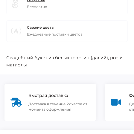
Бесплатно
Свежие цветы
Ежедневные поставки цветов
Свадебный букет из белых георгин (далий), роз и
матиолы
Быстрая доставка
Фо
Доставка в течение 2х часов от
Де
момента оформления
от