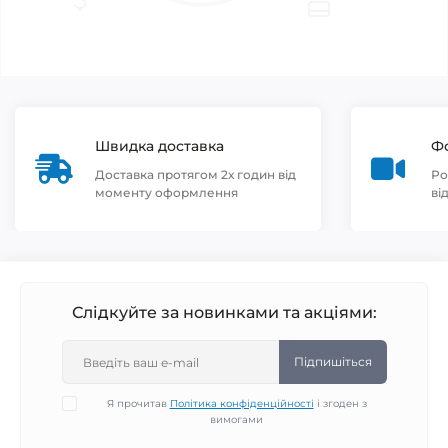
Швидка доставка
Фо
Доставка протягом 2х годин від
Ро
моменту оформлення
ві
Слідкуйте за новинками та акціями:
Підпишіться
Я прочитав
Політика конфіденційності
і згоден з
вимогами