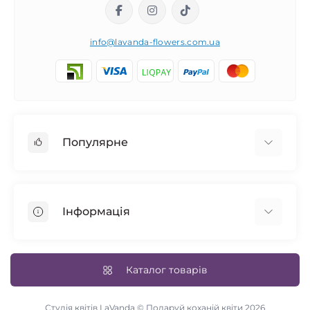
info@lavanda-flowers.com.ua
Популярне
Троянди
101 троянда
Інформація
14 лютого
Авторські букети
Повернення товару
Cині троянди
Доставка та оплата
Каталог товарів
Весільний букет
Умови згоди
Квіти у коробці
Зворотній зв’язок
Студія квітів LaVanda © Подаруй коханій квіти 2026