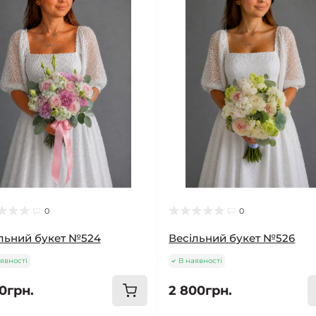
0
0
льний букет №524
Весільний букет №526
явності
В наявності
00грн.
2 800грн.