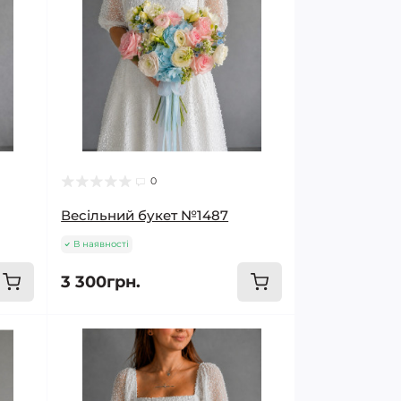
0
Весільний букет №1487
В наявності
3 300грн.