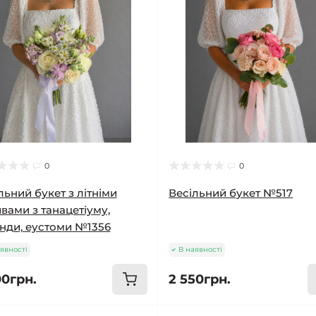
0
0
льний букет з літніми
Весільний букет №517
вами з танацетіуму,
нди, еустоми №1356
явності
В наявності
00грн.
2 550грн.