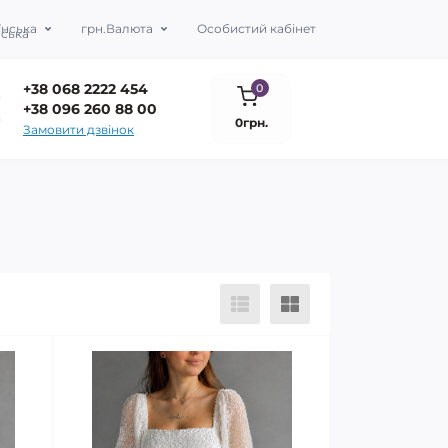
їнська
грн.
Валюта
Особистий кабінет
+38 068 2222 454
0
+38 096 260 88 00
0грн.
Замовити дзвінок