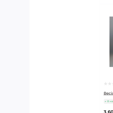
Весі
В на
3 6