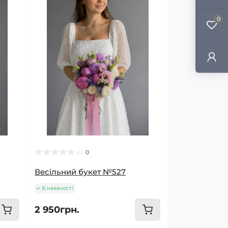
0
0
Весільний букет №527
В наявності
2 950грн.