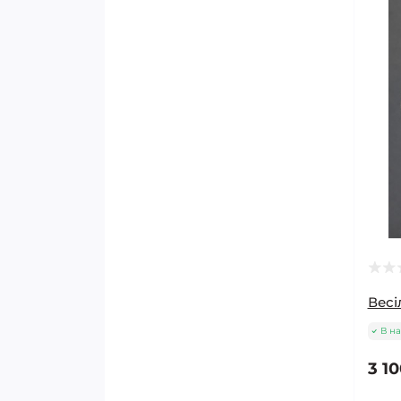
Весі
В на
3 1