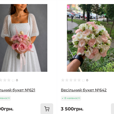
0
0
льний букет №621
Весільний букет №642
явності
В наявності
00грн.
3 500грн.