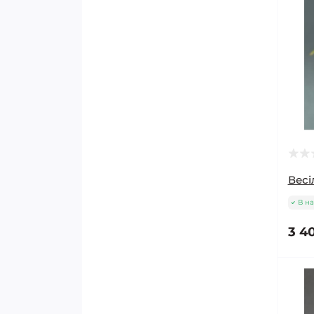
Весі
В на
3 4