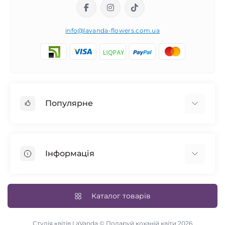
info@lavanda-flowers.com.ua
Популярне
Троянди
101 троянда
Інформація
14 лютого
Авторські букети
Повернення товару
Cині троянди
Доставка та оплата
Каталог товарів
Весільний букет
Умови згоди
Квіти у коробці
Зворотній зв’язок
Студія квітів LaVanda © Подаруй коханій квіти 2026