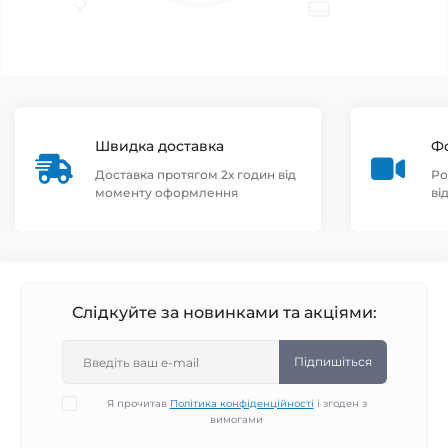
Швидка доставка
Фо
Доставка протягом 2х годин від
Ро
моменту оформлення
ві
Слідкуйте за новинками та акціями:
Підпишіться
Я прочитав
Політика конфіденційності
і згоден з
вимогами