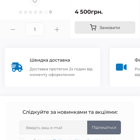
4 500грн.
0
Замовити
Швидка доставка
Фо
Доставка протягом 2х годин від
Ро
моменту оформлення
ві
Слідкуйте за новинками та акціями:
Підпишіться