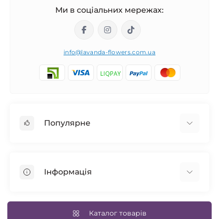
Ми в соціальних мережах:
info@lavanda-flowers.com.ua
Популярне
Троянди
101 троянда
Інформація
14 лютого
Авторські букети
Повернення товару
Cині троянди
Доставка та оплата
Каталог товарів
Весільний букет