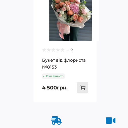
0
Букет від флориста
№8153
В наявності
4 500грн.