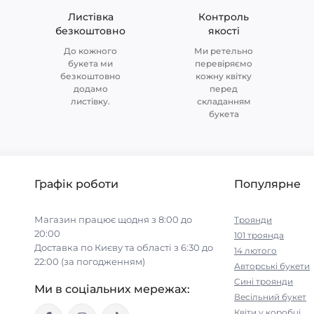
Листівка
Контроль
безкоштовно
якості
До кожного
Ми ретельно
букета ми
перевіряємо
безкоштовно
кожну квітку
додамо
перед
листівку.
складанням
букета
Графік роботи
Популярне
Магазин працює щодня з 8:00 до
Троянди
20:00
101 троянда
Доставка по Києву та області з 6:30 до
14 лютого
22:00 (за погодженням)
Авторські букети
Cині троянди
Ми в соціальних мережах:
Весільний букет
Квіти у коробці