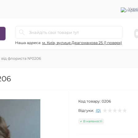
Укра
Наша адреса:
м. Київ, вулиця Драгоманова 25 (1 поверх)
 від флориста №0206
206
Код товару:
0206
Відгуки:
(0)
В наявності