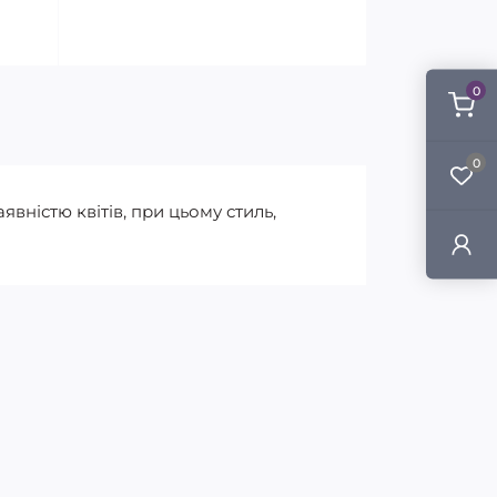
0
0
явністю квітів, при цьому стиль,