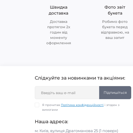
Швидка
Фото звіт
доставка
букета
Доставка
Робимо фото
протягом 2х
букета перед
годин від
відправкою, на
моменту
ваш запит
оформлення
Слідкуйте за новинками та акціями:
Підпишіться
Я прочитав
Політика конфіденційності
і згоден з
вимогами
Наша адреса:
м. Київ, вулиця Драгоманова 25 (1 поверх)