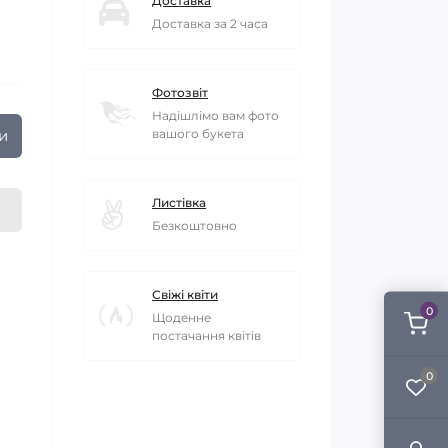
Доставка
Доставка за 2 часа
Фотозвіт
Надішлімо вам фото
и
вашого букета
Листівка
Безкоштовно
Свіжі квіти
0
Щоденне
постачання квітів
0