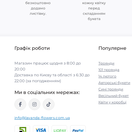
безкоштовно
кожну квітку
додамо
перед
листівку.
складанням
букета
Графік роботи
Популярне
Магазин працює щодня з 8:00 до
Троянди
20:00
101 троянда
Доставка по Києву та області з 6:30 до
14 лютого
22:00 (за погодженням)
Авторські букети
Cині троянди
Ми в соціальних мережах:
Весільний букет
Квіти у коробці
info@lavanda-flowers.com.ua