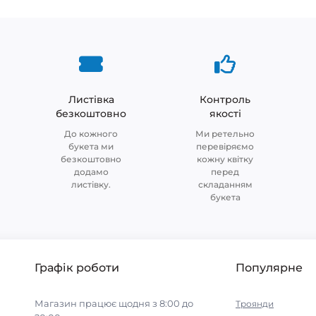
Листівка
Контроль
безкоштовно
якості
До кожного
Ми ретельно
букета ми
перевіряємо
безкоштовно
кожну квітку
додамо
перед
листівку.
складанням
букета
Графік роботи
Популярне
Магазин працює щодня з 8:00 до
Троянди