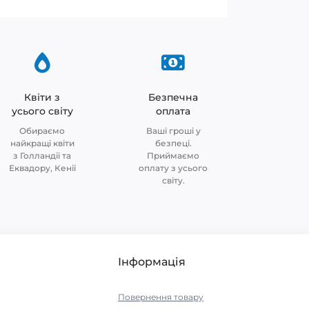
Квіти з
Безпечна
усього світу
оплата
Обираємо
Ваші гроші у
найкращі квіти
безпеці.
з Голландії та
Приймаємо
Еквадору, Кенії
оплату з усього
світу.
Інформація
Повернення товару