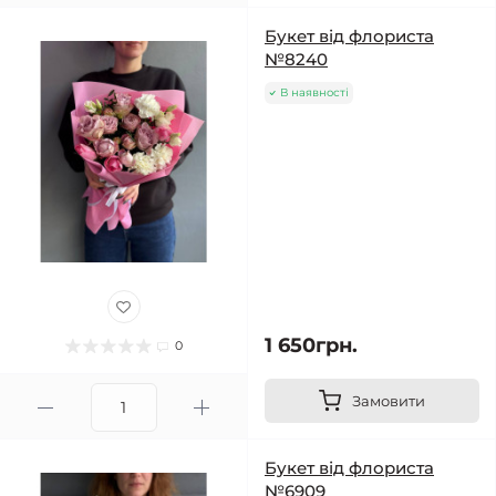
Букет від флориста
№8240
В наявності
1 650грн.
0
Замовити
Букет від флориста
№6909