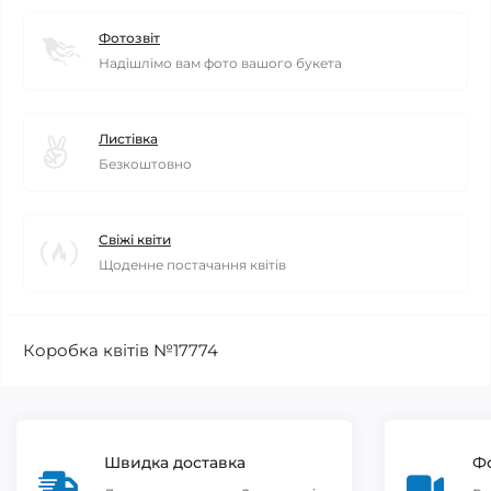
Фотозвіт
Надішлімо вам фото вашого букета
Листівка
Безкоштовно
Свіжі квіти
Щоденне постачання квітів
Коробка квітів №17774
Швидка доставка
Фо