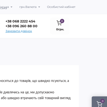
їнська
грн.
Валюта
Особистий кабінет
+38 068 2222 454
0
+38 096 260 88 00
0грн.
Замовити дзвінок
носяться до товарів, що швидко псуються, а
Не дивлячись на це, ми допускаємо
и або швидко втрачають свій товарний вигляд
0