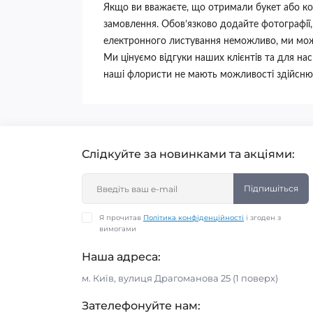
Якщо ви вважаєте, що отримали букет або ком
замовлення. Обов’язково додайте фотографії,
електронного листування неможливо, ми мож
Ми цінуємо відгуки наших клієнтів та для нас
наші флористи не мають можливості здійснюва
Слідкуйте за новинками та акціями:
Підпишіться
Я прочитав
Політика конфіденційності
і згоден з
вимогами
Наша адреса:
м. Київ, вулиця Драгоманова 25 (1 поверх)
Зателефонуйте нам: