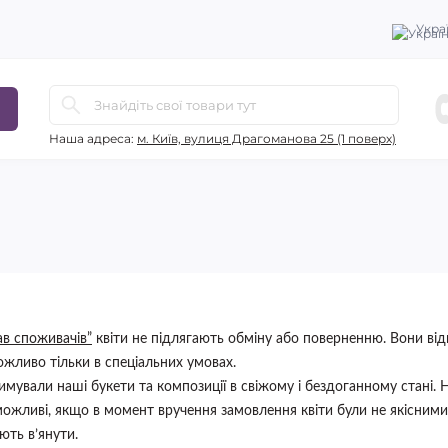
Укра
Наша адреса:
м. Київ, вулиця Драгоманова 25 (1 поверх)
ав споживачів”
квіти не підлягають обміну або поверненню. Вони від
ожливо тільки в спеціальних умовах.
ували наші букети та композиції в свіжому і бездоганному стані. 
можливі, якщо в момент вручення замовлення квіти були не якісним
ють в’янути.