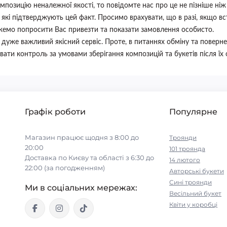
позицію неналежної якості, то повідомте нас про це не пізніше ні
 які підтверджують цей факт. Просимо врахувати, що в разі, якщо 
емо попросити Вас привезти та показати замовлення особисто.
 дуже важливий якісний сервіс. Проте, в питаннях обміну та поверне
ти контроль за умовами зберігання композицій та букетів після їх
Графік роботи
Популярне
Магазин працює щодня з 8:00 до
Троянди
20:00
101 троянда
Доставка по Києву та області з 6:30 до
14 лютого
22:00 (за погодженням)
Авторські букети
Cині троянди
Ми в соціальних мережах:
Весільний букет
Квіти у коробці