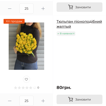
Замовити
Тюльпан піоноподібний
Хіт продаж
желтый
В наявності
80грн.
0
Замовити