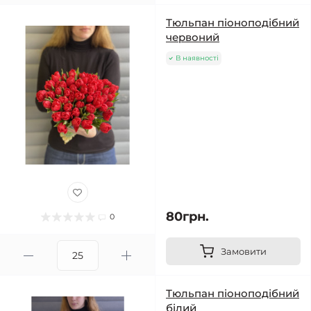
Тюльпан піоноподібний
червоний
В наявності
80грн.
0
Замовити
Тюльпан піоноподібний
білий