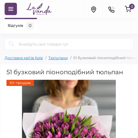
0
0
Відгуків
Доставка квітів Київ
Тюльпани
51 бузковий піоноподібний тюль
51 бузковий піоноподібний тюльпан
Хіт продаж