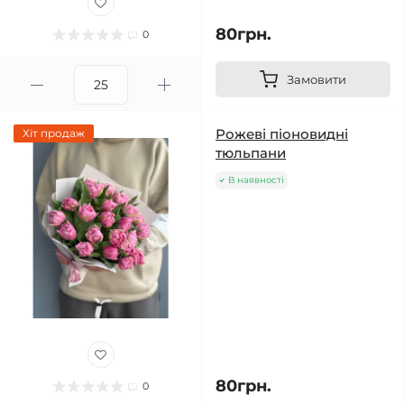
80грн.
0
Замовити
Рожеві піоновидні
Хіт продаж
тюльпани
В наявності
80грн.
0