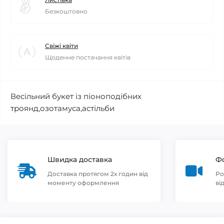
Безкоштовно
Свіжі квіти
Щоденне постачання квітів
Весільний букет із піоноподібних
троянд,озотамуса,астільби
Швидка доставка
Фо
Доставка протягом 2х годин від
Ро
моменту оформлення
ві